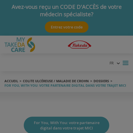
Avez-vous reçu un CODE D'ACCÈS de votre
médecin spécialiste?
Ce code vous donnera accès à de l'information spécifique.
Entrez votre code
FR
NL
ACCUEIL
COLITE ULCÉREUSE / MALADIE DE CROHN
DOSSIERS
FOR YOU, WITH YOU: VOTRE PARTENAIRE DIGITAL DANS VOTRE TRAJET MICI
For You, With You: votre partenaire
digital dans votre trajet MICI