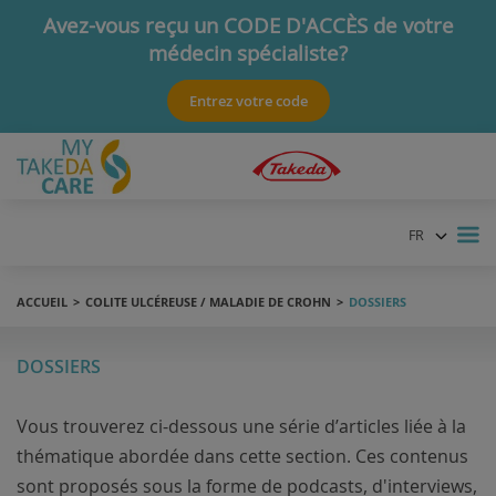
Avez-vous reçu un CODE D'ACCÈS de votre
médecin spécialiste?
Ce code vous donnera accès à de l'information spécifique.
Entrez votre code
FR
NL
ACCUEIL
COLITE ULCÉREUSE / MALADIE DE CROHN
DOSSIERS
DOSSIERS
Vous trouverez ci-dessous une série d’articles liée à la
thématique abordée dans cette section. Ces contenus
sont proposés sous la forme de podcasts, d'interviews,