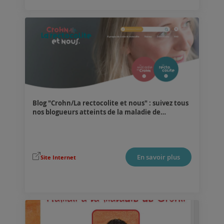
Blog "Crohn/La rectocolite et nous" : suivez tous
nos blogueurs atteints de la maladie de
Crohn/Colite Ulcéreuse
.
En savoir plus
Site Internet