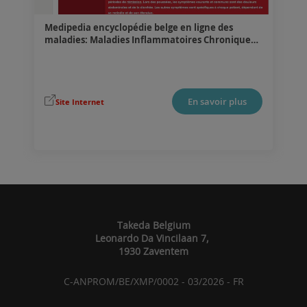
Medipedia encyclopédie belge en ligne des
maladies: Maladies Inflammatoires Chroniques
Intestinales
.
En savoir plus
Site Internet
Takeda Belgium
Leonardo Da Vincilaan 7,
1930 Zaventem
C-ANPROM/BE/XMP/0002 - 03/2026 - FR