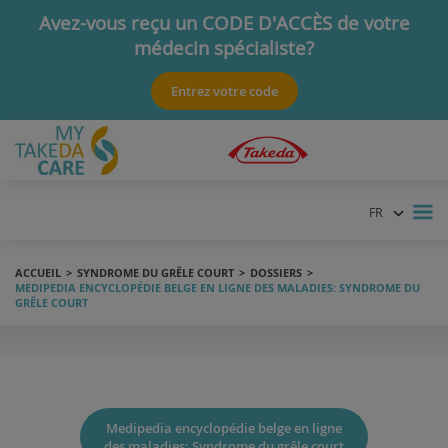
Avez-vous reçu un CODE D'ACCÈS de votre
médecin spécialiste?
Ce code vous donnera accès à de l'information spécifique.
Entrez votre code
FR
NL
ACCUEIL
SYNDROME DU GRÊLE COURT
DOSSIERS
MEDIPEDIA ENCYCLOPÉDIE BELGE EN LIGNE DES MALADIES: SYNDROME DU
GRÊLE COURT
Medipedia encyclopédie belge en ligne
des maladies: Syndrome du grêle court