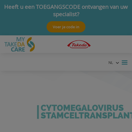
Heeft u een TOEGANGSCODE ontvangen van uw
specialist?
Deze code geeft u toegang tot specifieke informatie.
Voer je code in
NL
FR